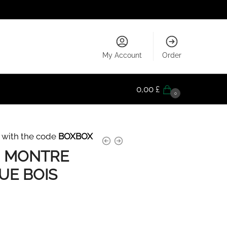
My Account
Order
0,00
£
0
 with the code
BOXBOX
 MONTRE
UE BOIS