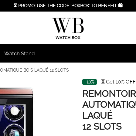
⏳ PROMO: USE THE CODE ‘BOXBOX’ TO BENEFIT 🛍️
Watch Stand
MATIQUE BOIS LAQUÉ 12 SLOTS
⏳ Get 10% OFF
-10%
REMONTOIR
AUTOMATIQ
LAQUÉ
12 SLOTS