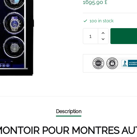
1695,90
£
100 in stock
REMONTOIR
MONTRE
AUTOMATIQUE
BOIS
LAQUÉ
12
SLOTS
quantity
Description
MONTOIR POUR MONTRES AUT