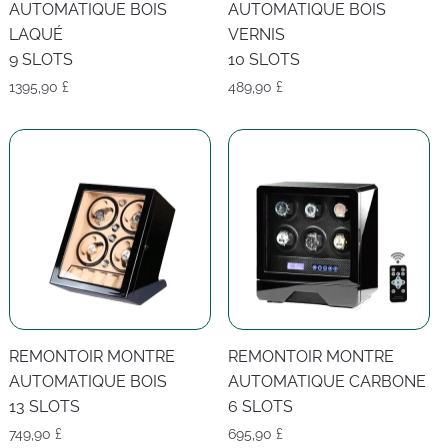
AUTOMATIQUE BOIS
AUTOMATIQUE BOIS
LAQUÉ
VERNIS
9 SLOTS
10 SLOTS
1395,90
£
489,90
£
REMONTOIR MONTRE
REMONTOIR MONTRE
AUTOMATIQUE BOIS
AUTOMATIQUE CARBONE
13 SLOTS
6 SLOTS
749,90
£
695,90
£