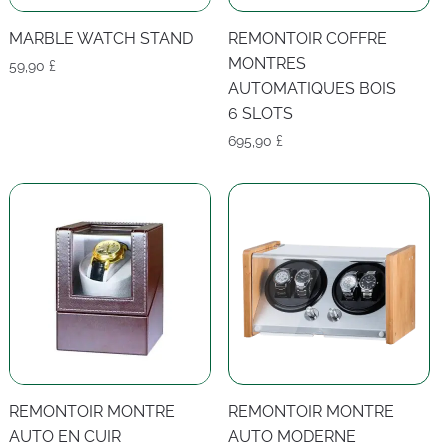
MARBLE WATCH STAND
REMONTOIR COFFRE
MONTRES
59,90
£
AUTOMATIQUES BOIS
6 SLOTS
695,90
£
REMONTOIR MONTRE
REMONTOIR MONTRE
AUTO EN CUIR
AUTO MODERNE