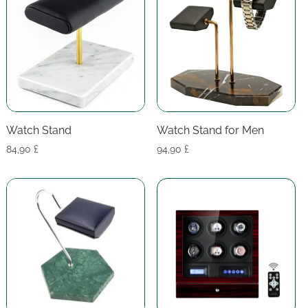
Watch Stand
Watch Stand for Men
84,90
£
94,90
£