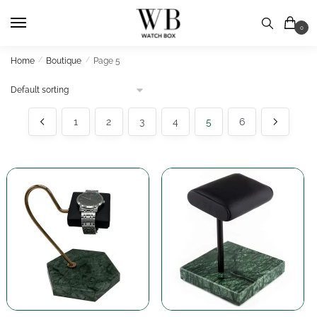
Skip
Skip
to
to
0
navigation
content
Home
/
Boutique
/
Page 5
1
2
3
4
5
6