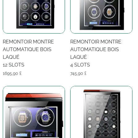
REMONTOIR MONTRE
REMONTOIR MONTRE
AUTOMATIQUE BOIS
AUTOMATIQUE BOIS
LAQUÉ
LAQUÉ
12 SLOTS
4 SLOTS
1695,90
£
745,90
£