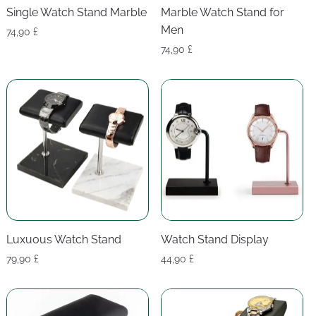
Single Watch Stand Marble
Marble Watch Stand for
Men
74,90
£
74,90
£
Luxuous Watch Stand
Watch Stand Display
79,90
£
44,90
£